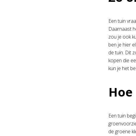
Een tuin vra
Daarnaast he
zou je ook k
ben je hier 
de tuin. Dit 
kopen die ee
kun je het b
Hoe 
Een tuin beg
groenvoorzie
de groene kle