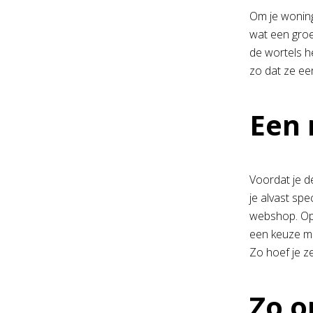
Om je woning
wat een groe
de wortels h
zo dat ze ee
Een 
Voordat je d
je alvast spe
webshop. Op 
een keuze ma
Zo hoef je z
Zo o