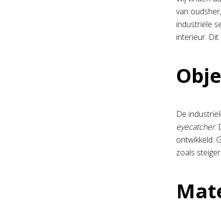
van oudsher, 
industriële se
interieur. Di
Obje
De industriël
eyecatcher
.
ontwikkeld. G
zoals steige
Mate