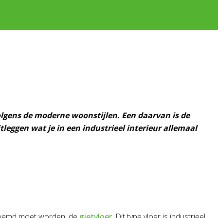
 volgens de moderne woonstijlen. Een daarvan is de
uitleggen wat je in een industrieel interieur allemaal
genoemd moet worden: de
gietvloer
. Dit type vloer is industrieel