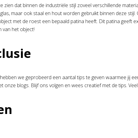
e zien dat binnen de industriële stijl zoveel verschillende mate
 glas, maar ook staal en hout worden gebruikt binnen deze stijl.
object met de roest een bepaald patina heeft. Dit patina geeft e
 van het object!
lusie
hebben we geprobeerd een aantal tips te geven waarmee jij een in
t onze blogs. Blijf ons volgen en wees creatief met de tips. Veel
en