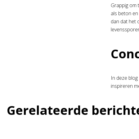
Grappig om t
als beton en
dan dat het 
levenssporen
Conc
In deze blog 
inspireren me
Gerelateerde bericht