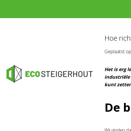
Hoe richt
Geplaatst o
Het is erg 
industriële 
kunt zetten
De b
Wij vinden d