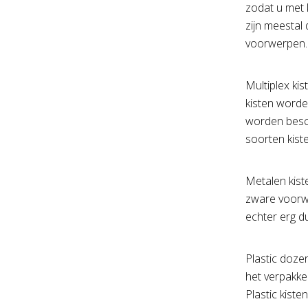
zodat u met 
zijn meestal
voorwerpen. K
Multiplex kis
kisten worde
worden besche
soorten kiste
Metalen kist
zware voorw
echter erg du
Plastic doze
het verpakke
Plastic kiste