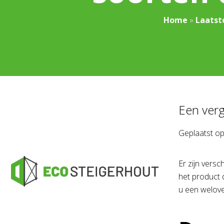
Home
»
Laatst
Een verg
Geplaatst o
Er zijn vers
het product 
u een welove