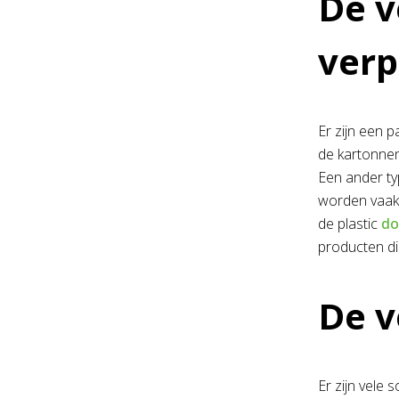
De v
verp
Er zijn een 
de kartonnen
Een ander ty
worden vaak 
de plastic
do
producten d
De v
Er zijn vele 