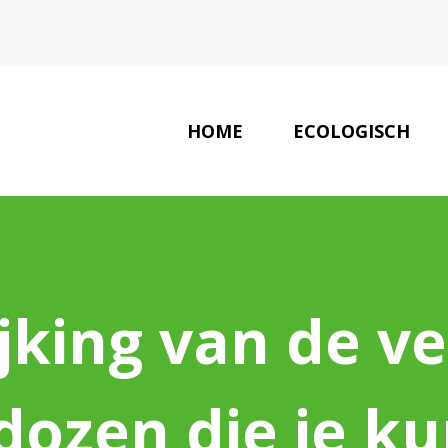
HOME
ECOLOGISCH
EC
jking van de v
dozen die je k